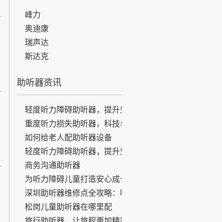
峰力
奥迪康
瑞声达
斯达克
助听器资讯
轻度听力障碍助听器，提升生活
品质的无声之选
重度听力损失助听器，科技与人
文的结合
如何给老人配助听器设备
轻度听力障碍助听器，提升生活
品质的无声之选
商务沟通助听器
为听力障碍儿童打造安心成长环
境
深圳助听器维修点全攻略：哪里
修？怎么修？看这篇就够了！
松岗儿童助听器在哪里配
旅行助听器，让旅程更加精彩