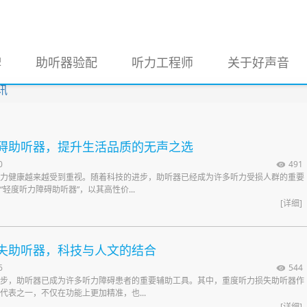
牌
助听器验配
听力工程师
关于好声音
讯
碍助听器，提升生活品质的无声之选
0
491
力健康越来越受到重视。随着科技的进步，助听器已经成为许多听力受损人群的重要
轻度听力障碍助听器”，以其高性价...
[详细]
失助听器，科技与人文的结合
6
544
步，助听器已成为许多听力障碍患者的重要辅助工具。其中，重度听力损失助听器作
代表之一，不仅在功能上更加精准，也...
[详细]