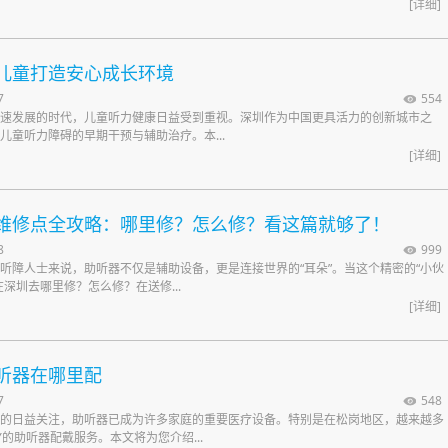
[详细]
儿童打造安心成长环境
7
554
速发展的时代，儿童听力健康日益受到重视。深圳作为中国更具活力的创新城市之
儿童听力障碍的早期干预与辅助治疗。本...
[详细]
维修点全攻略：哪里修？怎么修？看这篇就够了！
8
999
听障人士来说，助听器不仅是辅助设备，更是连接世界的“耳朵”。当这个精密的“小伙
深圳去哪里修？怎么修？在送修...
[详细]
听器在哪里配
7
548
的日益关注，助听器已成为许多家庭的重要医疗设备。特别是在松岗地区，越来越多
Y的助听器配戴服务。本文将为您介绍...