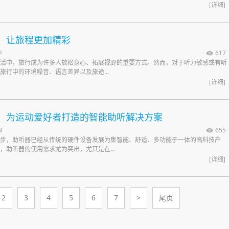
[详细]
，让旅程更加精彩
2
617
活中，旅行成为许多人放松身心、拓展视野的重要方式。然而，对于听力敏感或有听
旅行中的环境噪音、语言差异以及旅途...
[详细]
，为运动爱好者打造的智能助听解决方案
9
655
步，助听器已经从传统的硬件设备发展为集智能、舒适、多功能于一体的高科技产
，助听器的使用需求尤为突出，尤其是在...
[详细]
2
3
4
5
6
7
>
尾页