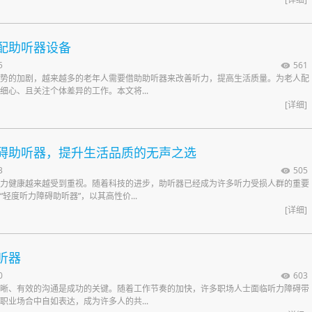
配助听器设备
5
561
势的加剧，越来越多的老年人需要借助助听器来改善听力，提高生活质量。为老人配
细心、且关注个体差异的工作。本文将...
[详细]
碍助听器，提升生活品质的无声之选
3
505
力健康越来越受到重视。随着科技的进步，助听器已经成为许多听力受损人群的重要
轻度听力障碍助听器”，以其高性价...
[详细]
听器
0
603
晰、有效的沟通是成功的关键。随着工作节奏的加快，许多职场人士面临听力障碍带
职业场合中自如表达，成为许多人的共...