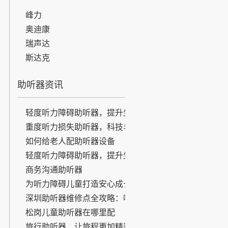
峰力
奥迪康
瑞声达
斯达克
助听器资讯
轻度听力障碍助听器，提升生活
品质的无声之选
重度听力损失助听器，科技与人
文的结合
如何给老人配助听器设备
轻度听力障碍助听器，提升生活
品质的无声之选
商务沟通助听器
为听力障碍儿童打造安心成长环
境
深圳助听器维修点全攻略：哪里
修？怎么修？看这篇就够了！
松岗儿童助听器在哪里配
旅行助听器，让旅程更加精彩