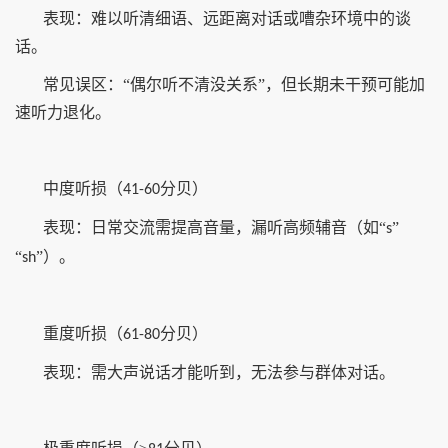
表现：难以听清细语、远距离对话或嘈杂环境中的谈
话。
常见误区：“偶尔听不清没关系”，但长期未干预可能加
速听力退化。
中度听损（
分贝）
41-60
表现：日常交流需提高音量，漏听高频辅音（如“
”
s
“
”）。
sh
重度听损（
分贝）
61-80
表现：需大声说话才能听到，无法参与群体对话。