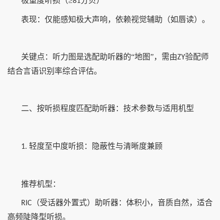
极重度听损（≥
分贝）
81
表现：仅能感知极大声响，依赖视觉辅助（如唇读）。
关键点：听力图是选配助听器的“地图”，需由
验配师
ZY
结合言语识别率综合评估。
二、按听损程度匹配助听器：技术参数与适用机型
轻度至中度听损：隐蔽性与清晰度兼顾
1.
推荐机型：
（受话器外置式）助听器：体积小，音质自然，适合
RIC
高频陡降型听损。