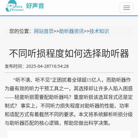
Toggl
navig
您的位置：
网站首页
>>
助听器资讯
>>
技术知识
不同听损程度如何选择助听器
发布时间：2025-04-28T16:54:28
“听不清、听不见”正困扰着全球超
15
亿人，而助听器作
为最有效的听力干预工具之一，其选择却让许多人陷入困惑
——轻度听损需要配助听器吗？重度听损该选耳背式还是定
制式？ 事实上，不同听力损失程度对助听器的性能、功率
和适配方式有着截然不同的要求。本文将系统解析听损分级
与助听器匹配的核心逻辑，帮助您做出科学决策。