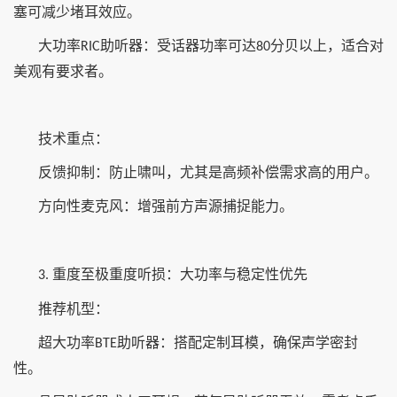
塞可减少堵耳效应。
大功率
助听器：受话器功率可达
分贝以上，适合对
RIC
80
美观有要求者。
技术重点：
反馈抑制：防止啸叫，尤其是高频补偿需求高的用户。
方向性麦克风：增强前方声源捕捉能力。
重度至极重度听损：大功率与稳定性优先
3.
推荐机型：
超大功率
助听器：搭配定制耳模，确保声学密封
BTE
性。