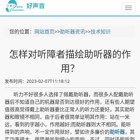
Toggl
navig
您的位置：
网站首页
>>
助听器资讯
>>
技术知识
怎样对听障者描绘助听器的作
用？
发布时间：2023-02-07T11:18:12
听力不好很多人选择了佩戴助听器，而很多人配戴助听
器后不知道自己的机器是否到达很好的作用，还有些人期望
值很高觉得戴上助听器要比正常人的听力还要好。其实助听
器和眼镜不相同，由于后者很简单证明其作用：站在一米
远，看到的字越小，作用越好;而助听器则大不相同。能听
得到的声响，不一定作用就好，譬如许多廉价的
助听器
，其
实功率很大，很简单听到细小的声响，不过，同时还能听到